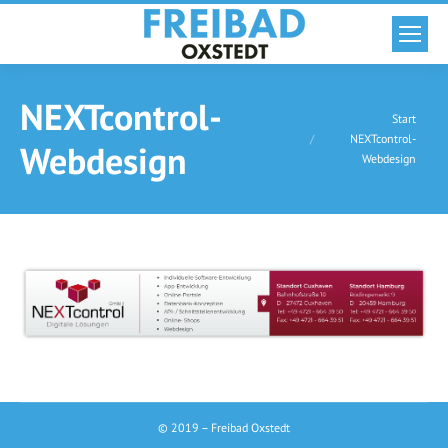
NEXTcontrol-
Sie befinden sich hier:
Start
NEXTcontrol-
Webdesign
Webdesign
© 2019 – Freibad Oxstedt