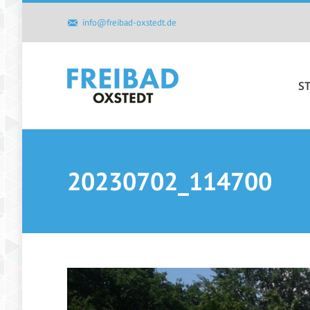
S
info@freibad-oxstedt.de
S
20230702_114700