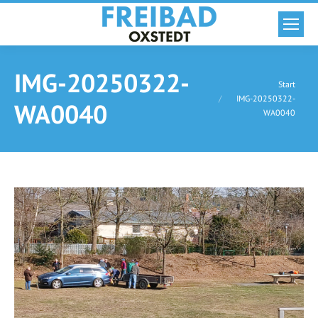
IMG-20250322-
Sie befinden sich hier:
Start
IMG-20250322-
WA0040
WA0040