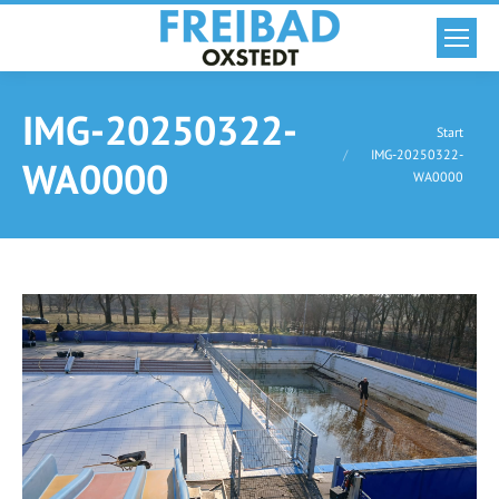
IMG-20250322-
Sie befinden sich hier:
Start
IMG-20250322-
WA0000
WA0000