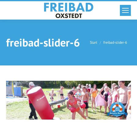
freibad-slider-6
Sie befinden sich hier:
Start
freibad-slider-6